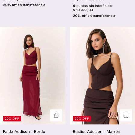
6
cuotas sin interés de
$ 19.333,33
20
%
OFF
20
%
OFF
Falda Addison - Bordo
Bustier Addison - Marrón