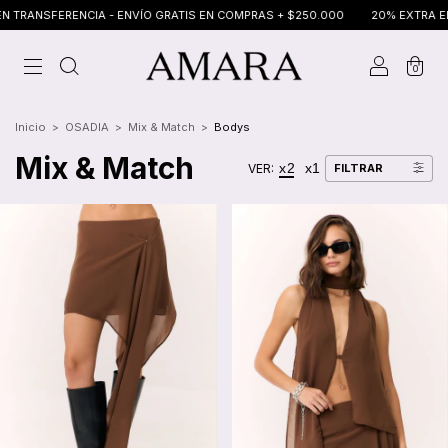
ENCIA - ENVÍO GRATIS EN COMPRAS + $250.000
20% EXTRA EN TRANSFERE
0
Inicio
>
OSADIA
>
Mix & Match
>
Bodys
Mix & Match
x2
x1
VER:
FILTRAR