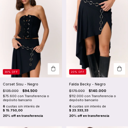
30
%
OFF
20
%
OFF
Corset Sisu - Negro
Falda Becky - Negro
$135.000
$94.500
$175.000
$140.000
$75.600
con
Transferencia o
$112.000
con
Transferencia o
depósito bancario
depósito bancario
6
cuotas sin interés de
6
cuotas sin interés de
$ 15.750,00
$ 23.333,33