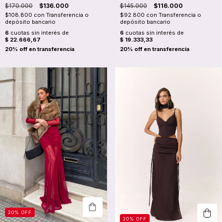
$170.000
$136.000
$145.000
$116.000
$108.800
con
Transferencia o
$92.800
con
Transferencia o
depósito bancario
depósito bancario
6
cuotas sin interés de
6
cuotas sin interés de
$ 22.666,67
$ 19.333,33
20
%
OFF
20
%
OFF