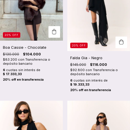
20
%
OFF
20
%
OFF
Boa Cassie - Chocolate
$130.000
$104.000
Falda Gia - Negro
$83.200
con
Transferencia o
depósito bancario
$145.000
$116.000
$92.800
con
Transferencia o
6
cuotas sin interés de
depósito bancario
$ 17.333,33
6
cuotas sin interés de
$ 19.333,33