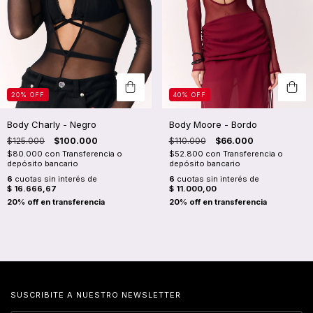
20
%
OFF
40
%
OFF
Body Charly - Negro
Body Moore - Bordo
$125.000
$100.000
$110.000
$66.000
$80.000
con
Transferencia o
$52.800
con
Transferencia o
depósito bancario
depósito bancario
6
cuotas sin interés de
6
cuotas sin interés de
$ 16.666,67
$ 11.000,00
SUSCRIBITE A NUESTRO NEWSLETTER