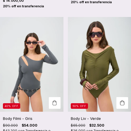
$ 14.000,00
50
%
OFF
40
%
OFF
Body Liv - Verde
Body Filmi - Gris
$65.000
$32.500
$90.000
$54.000
$26.000
con
Transferencia o
$43.200
con
Transferencia o