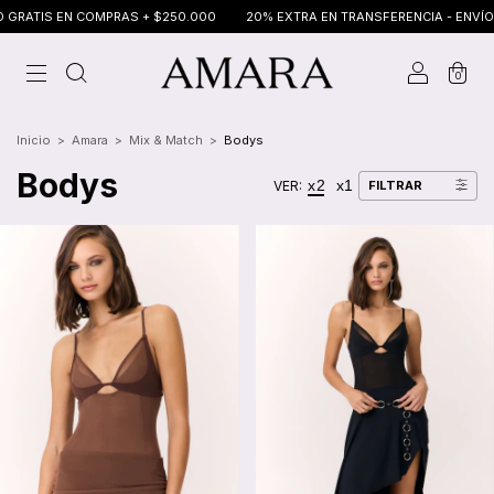
 EN COMPRAS + $250.000
20% EXTRA EN TRANSFERENCIA - ENVÍO GRATIS 
0
Inicio
>
Amara
>
Mix & Match
>
Bodys
Bodys
x2
x1
VER:
FILTRAR