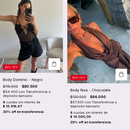
30
%
OFF
30
%
OFF
Body Dominic - Negro
$115.000
$80.500
Body Noa - Chocolate
$64.400
con
Transferencia o
depósito bancario
$120.000
$84.000
6
cuotas sin interés de
$67.200
con
Transferencia o
$ 13.416,67
depósito bancario
6
cuotas sin interés de
$ 14.000,00