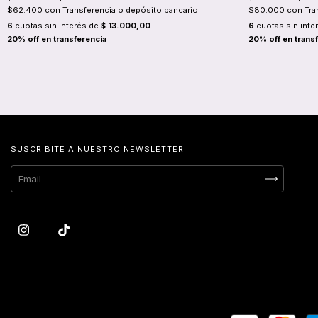
$62.400
con
Transferencia o depósito bancario
$80.000
con
Tra
6
cuotas sin interés de
$ 13.000,00
6
cuotas sin inte
SUSCRIBITE A NUESTRO NEWSLETTER