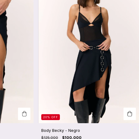
20
%
OFF
Body Becky - Negro
$125.000
$100.000