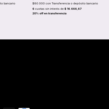
to bancario
$80.000
con
Transferencia o depósito bancario
6
cuotas sin interés de
$ 16.666,67