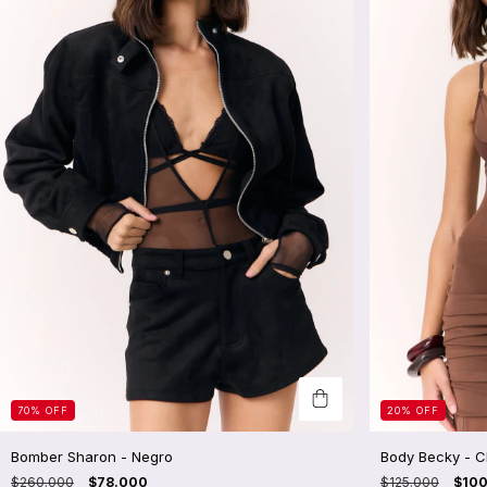
70
%
OFF
20
%
OFF
Bomber Sharon - Negro
Body Becky - C
$260.000
$78.000
$125.000
$10