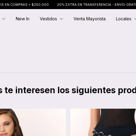
 COMPRAS + $250.000
20% EXTRA EN TRANSFERENCIA - ENVÍO GRATIS EN
E
New In
Vestidos
Venta Mayorista
Locales
 te interesen los siguientes pro