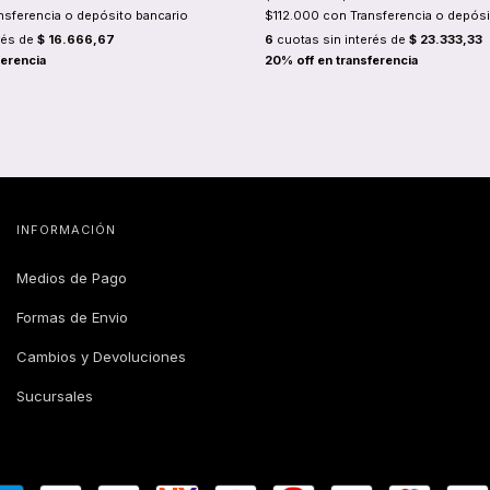
nsferencia o depósito bancario
$112.000
con
Transferencia o depósi
rés de
$ 16.666,67
6
cuotas sin interés de
$ 23.333,33
INFORMACIÓN
Medios de Pago
Formas de Envio
Cambios y Devoluciones
Sucursales