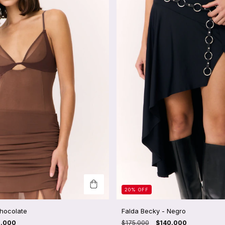
20
%
OFF
hocolate
Falda Becky - Negro
0.000
$175.000
$140.000